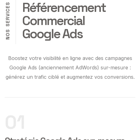
Référencement
S
E
C
I
Commercial
V
R
E
S
Google Ads
S
O
N
Boostez votre visibilité en ligne avec des campagnes
Google Ads (anciennement AdWords) sur-mesure :
générez un trafic ciblé et augmentez vos conversions.
01