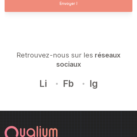
Envoyer !
e
s
s
a
g
e
Retrouvez-nous sur les
réseaux
*
sociaux
Li
Fb
Ig