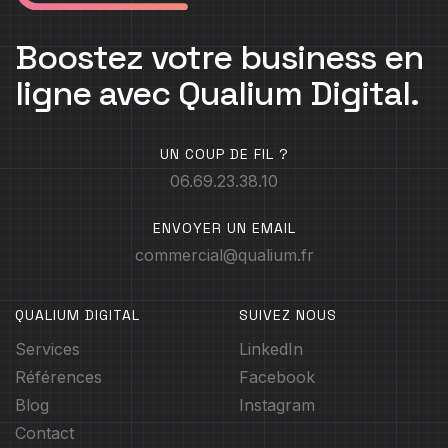
Boostez votre business en
ligne avec Qualium Digital.
UN COUP DE FIL ?
06.69.23.38.10
ENVOYER UN EMAIL
commercial@qualium.fr
QUALIUM DIGITAL
SUIVEZ NOUS
Services
LinkedIn
Références
Facebook
Blog
Instagram
Contact