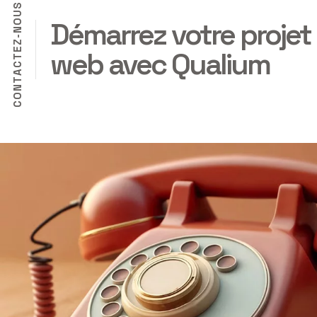
S
U
Démarrez votre projet
O
N
-
Z
E
web avec Qualium
T
C
A
T
N
O
C